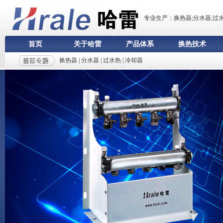
专业生产：换热器;分水器;过
首页
关于哈雷
产品体系
换热技术
换热器
|
分水器
|
过水热
|
冷却器