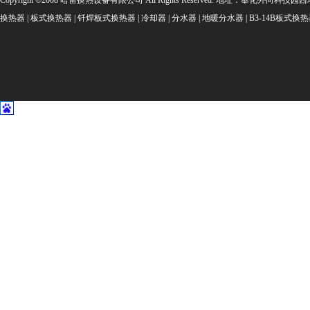
Copyright ©2008 哈雷换热设备有限公司 All Rights Reserved. 地址：奉化外向科技园西坞金
换热器 | 板式换热器 | 钎焊板式换热器 | 冷却器 | 分水器 | 地暖分水器 | B3-14B板式换热