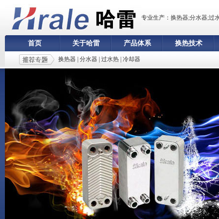
专业生产：换热器;分水器;过
首页
关于哈雷
产品体系
换热技术
换热器
|
分水器
|
过水热
|
冷却器