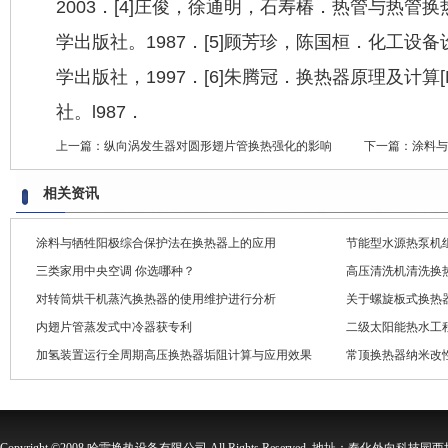
2003．[4]庄俊，徐通明，石寿椿．热管与热管换
学出版社。1987．[5]顾芳珍，陈国桓．化工设备
学出版社，1997．[6]朱腾冠．换热器原理及计算
社。l987．
上一篇：
纵向涡发生器对圆形翅片管换热强化的影响
下一篇：
涂料与
相关资讯
涂料与牺牲阳极综合保护法在换热器上的应用
节能型水源热泵机
三类家用中央空调 你选哪种？
高压清洗机清洗换
对转筒烘干机蒸汽换热器的使用维护进行分析
关于螺旋板式换热
内翅片管蒸发式中冷器获专利
二级太阳能热水工
加氢装置运行全周期高压换热器垢阻计算与应用效果
常顶换热器纳米改