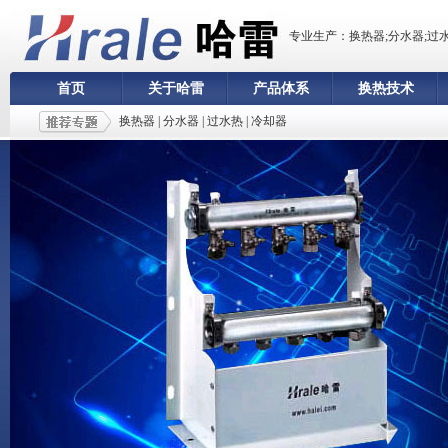
专业生产：换热器;分水器;过
首页
关于哈雷
产品体系
换热技术
换热器
|
分水器
|
过水热
|
冷却器