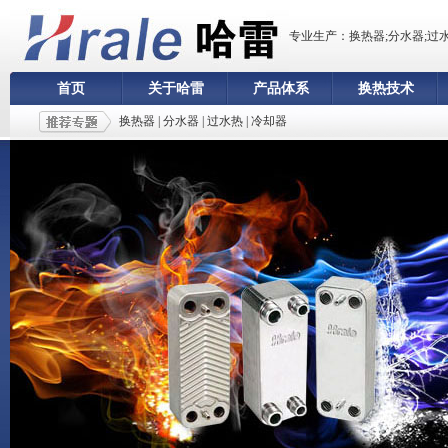
专业生产：换热器;分水器;过
首页
关于哈雷
产品体系
换热技术
换热器
|
分水器
|
过水热
|
冷却器