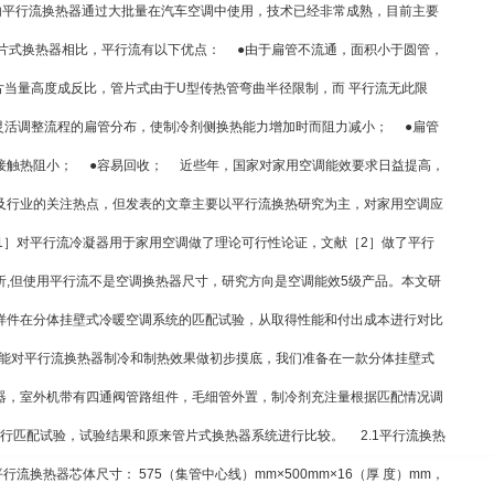
国内平行流换热器通过大批量在汽车空调中使用，技术已经非常成熟，目前主要
片
式换热器
相比，平行流有以下优点： ●由于扁管不流通，面积小于圆管，
片当量高度成反比，管片式由于U型传热管弯曲半径限制，而 平行流无此限
灵活调整流程的扁管分布，使制冷剂侧换热能力增加时而阻力减小； ●扁管
接触热阻小； ●容易回收； 近些年，国家对家用空调能效要求日益提高，
及行业的关注热点，但发表的文章主要以平行流换热研究为主，对家用空调应
献［1］对平行流冷凝器用于家用空调做了理论可行性论证，文献［2］做了平行
析,但使用平行流不是空调换热器尺寸，研究方向是空调能效5级产品。本文研
样件在分体挂壁式冷暖空调系统的匹配试验，从取得性能和付出成本进行对比
行流换热器制冷和制热效果做初步摸底，我们准备在一款分体挂壁式
器，室外机带有四通阀管路组件，毛细管外置，制冷剂充注量根据匹配情况调
机进行匹配试验，试验结果和原来管片式换热器系统进行比较。 2.1平行流换热
行流换热器芯体尺寸： 575（集管中心线）mm×500mm×16（厚 度）mm，