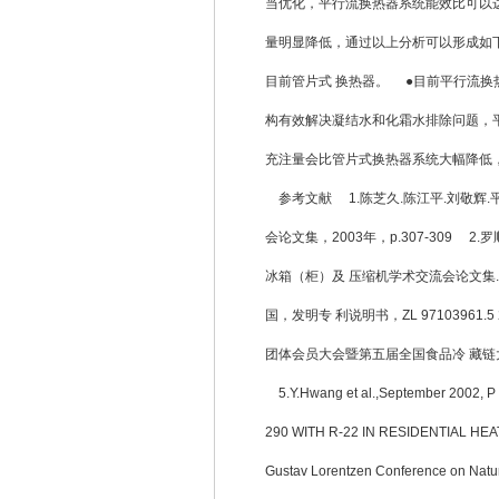
当优化，平行流换热器系统能效比可以
量明显降低，通过以上分析可以形成如
目前管片式 换热器。 ●目前平行流
构有效解决凝结水和化霜水排除问题，
充注量会比管片式换热器系统大幅降低
参考文献 1.陈芝久.陈江平.刘敬辉.
会论文集，2003年，p.307-309
冰箱（柜）及 压缩机学术交流会论文集.中国广
国，发明专 利说明书，ZL 9710396
团体会员大会暨第五届全国食品冷 藏链大会论
5.Y.Hwang et al.,September 2002, P
290 WITH R-22 IN RESIDENTIAL HEA
Gustav Lorentzen Conference 