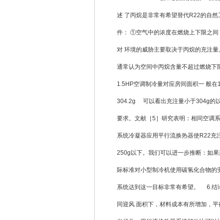
述 了丙烷是非常有希望替代R22的自
件： ①空气中的浓度在燃烧上下限之间
对 环境的威胁主要取决于丙烷的充注
通常认为空间中丙烷含量不超过燃烧下限的2
1.5HP空调制冷量对应房间面积一 般在15 
304.2g 可以看出充注量小于304
要求。文献［5］研究表明：相同空调系统
系统冷凝器应用平行流换热器使R22充
250g以下。我们可以进一步推断：如
际标准对小型制冷机使用碳氢化合物的安
系统达到这一目标非常有希望。 6.
同迎风 面积下，材料成本有所增加，平