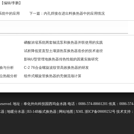
【编辑/李鹏】
系统中的应用
下一篇：
内孔焊接在进出料换热器中的应用情况
磷酸浓缩系统两套轴流泵和换热器并联使用的实践
试析降低竖直型土壤源热泵换热器造价的技术途径
影响U型管埋地换热器传热性能的因素实验研究
验与分析
C-2 76合金螺旋波纹管高效换热器的研发
位热能分析
组件式螺旋管换热器的壳侧流场计算
s Reserved. 地址：奉化外向科技园西坞金水路 电话：0086-574-88661201 传真：0086-574-8
器 | 地暖分水器 | B3-14B板式换热器 |
网站地图
|
XML
浙ICP备09009252号 技术支