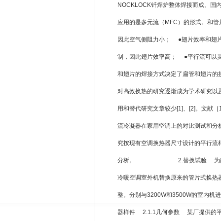
NOCKLOCK钎焊炉整体焊接而成。
应用的是多元流（MFC）的形式。和管
因此空气侧阻力小； ●翅片效率和翅
制，因此翅片效率高； ●平行流可以
和翅片的焊接方式决定了扁管和翅片的
对高效换热的研究逐渐成为学术研究以
用和替代研究文章较少[1]、[2]。文
流冷凝器在家用空调上的对比测试和分
究按现有空调换热器尺寸设计的平行流
分析。 2.替换试验 为能对平
冷暖空调室外机替换原来的管片式换热
整。分别与3200W和3500W的室内
器样件 2.1.1几何参数 某厂提供的平