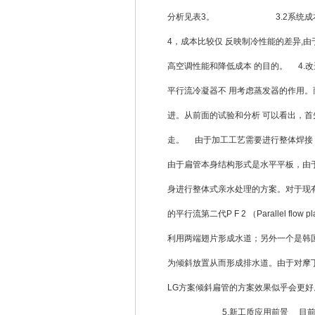
分析见表3。 3.2系统成本方案
4，成本比较仅 反映制冷性能的差异,
高空调性能和降低成本 的目的。 4.
平行流冷凝器不 用考虑蒸发器的作用。
进。从前面的试验和分析 可以看出，首
走。 由于加工工艺需要进行整体焊接，
由于扁管本身结构形式是水平平板，由
身进行整体式亲水处理的方案。对于现
的平行流第二代P F 2 （Parallel 
利用两端翅片形成水道；另外一个是韩国
为倾斜放置从而形成排水道。由于对摩
LG方案倾斜扁管的方案
5.新工质应用前景 目前家用空调