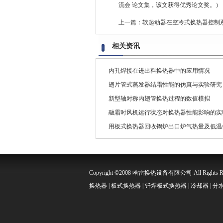
流会 论文集，该文获得优秀论文奖。） 
上一篇：
软起动器在空冷式换热器控制
相关资讯
内孔焊接在进出料换热器中的应用情况
翅片管式蒸发器结霜性能的仿真与实验研究
新型轴对称内翅管换热过程的数值模拟
融霜时风机运行状态对换热器性能影响的实
用板式换热器回收锅炉出口炉气热量及低温
Copyright ©2008 哈雷换热设备有限公司 All Right
换热器 | 板式换热器 | 钎焊板式换热器 | 冷却器 | 分水