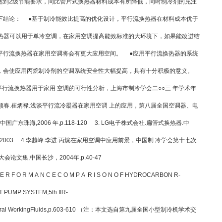
达到2级节能要求，同比管片式换热器材料成本有所降低，同时制冷剂的充注
下结论： ●基于制冷能效比提高的优化设计，平行流换热器在材料成本优于
换热器可以用于单冷空调，在家用空调提高能效标准的大环境下，如果能改进结
平行流换热器在家用空调将会有更大应用空间。 ●应用平行流换热器的系统
，会使应用丙烷制冷剂的空调系统安全性大幅提高，具有十分积极的意义。
平行流换热器用于家用 空调的可行性分析，上海市制冷学会二○○三 年学术年
 2.罗顺春.崔炳禄.浅谈平行流冷凝器在家用空调 上的应用，第八届全国空调器、电
东珠海,2006 年,p.118-120 3. LG电子株式会社.扁管式换热器.中
1.5 2003 4.李越峰.李进.丙烷在家用空调中应用前景，中国制 冷学会第十七次
文集,中国长沙，2004年,p.40-47
 E R F O R M A N C E C O M P A R I S O N O F HYDROCARBON R-
T PUMP SYSTEM,5th IIR-
on Natural WorkingFluids,p.603-610 （注：本文选自第九届全国小型制冷机学术交