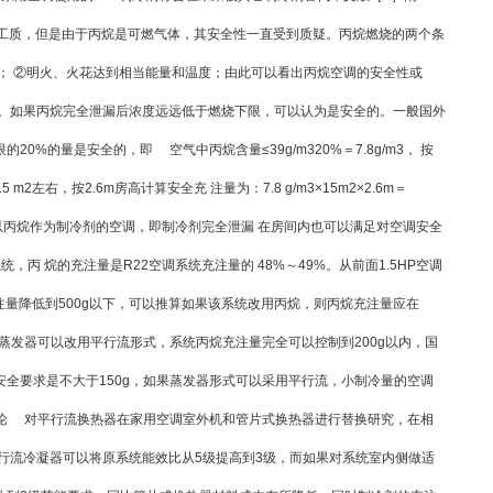
然工质，但是由于丙烷是可燃气体，其安全性一直受到质疑。丙烷燃烧的两个条
； ②明火、火花达到相当能量和温度；由此可以看出丙烷空调的安全性或
量。如果丙烷完全泄漏后浓度远远低于燃烧下限，可以认为是安全的。一般国外
0%的量是安全的，即 空气中丙烷含量≤39g/m320%＝7.8g/m3， 按
m2左右，按2.6m房高计算安全充 注量为：7.8 g/m3×15m2×2.6m＝
g的以丙烷作为制冷剂的空调，即制冷剂完全泄漏 在房间内也可以满足对空调安全
，丙 烷的充注量是R22空调系统充注量的 48%～49%。从前面1.5HP空调
注量降低到500g以下，可以推算如果该系统改用丙烷，则丙烷充注量应在
果蒸发器可以改用平行流形式，系统丙烷充注量完全可以控制到200g以内，国
全要求是不大于150g，如果蒸发器形式可以采用平行流，小制冷量的空调
结论 对平行流换热器在家用空调室外机和管片式换热器进行替换研究，在相
行流冷凝器可以将原系统能效比从5级提高到3级，而如果对系统室内侧做适