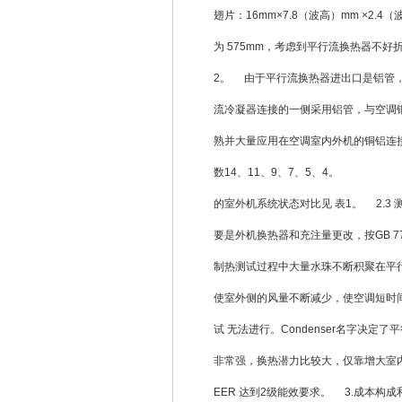
翅片：16mm×7.8（波高）mm ×2.4
为 575mm，考虑到平行流换热器不
2。 由于平行流换热器进出口是铝管
流冷凝器连接的一侧采用铝管，与空调
熟并大量应用在空调室内外机的铜铝连接
数14、11、9、7、5、4。 2
的室外机系统状态对比见 表1。 2.
要是外机换热器和充注量更改，按GB 7
制热测试过程中大量水珠不断积聚在平
使室外侧的风量不断减少，使空调短时间
试 无法进行。Condenser名字决
非常强，换热潜力比较大，仅靠增大室内
EER 达到2级能效要求。 3.成本