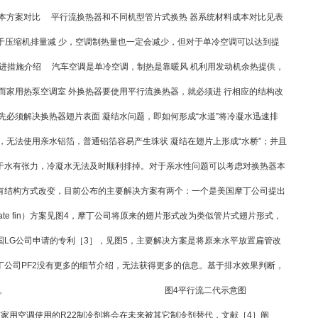
对比 平行流换热器和不同机型管片式换热 器系统材料成本对比见表
由于压缩机排量减 少，空调制热量也一定会减少，但对于单冷空调可以达到提
改进措施介绍 汽车空调是单冷空调，制热是靠暖风 机利用发动机余热提供，
而家用热泵空调室 外换热器要使用平行流换热器，就必须进 行相应的结构改
先必须解决换热器翅片表面 凝结水问题，即如何形成“水道”将冷凝水迅速排
无法使用亲水铝箔，普通铝箔容易产生珠状 凝结在翅片上形成“水桥”；并且
于水有张力，冷凝水无法及时顺利排掉。对于亲水性问题可以考虑对换热器本
有结构方式改变，目前公布的主要解决方案有两个：一个是美国摩丁公司提出
flow plate fin）方案见图4，摩丁公司将原来的翅片形式改为类似管片式翅片形式，
LG公司申请的专利［3］，见图5，主要解决方案是将原来水平放置扁管改
丁公司PF2没有更多的细节介绍，无法获得更多的信息。基于排水效果判断，
效果似乎会更好。 图4平行流二代示意图
使用的R22制冷剂将会在未来被其它制冷剂替代，文献［4］阐