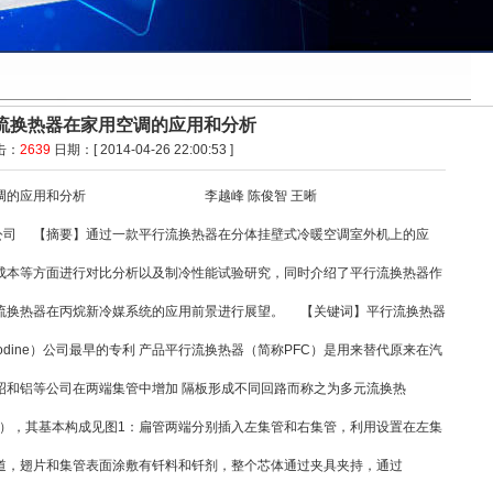
流换热器在家用空调的应用和分析
击：
2639
日期：[ 2014-04-26 22:00:53 ]
的应用和分析 李越峰 陈俊智 王晰
】通过一款平行流换热器在分体挂壁式冷暖空调室外机上的应
成本等方面进行对比分析以及制冷性能试验研究，同时介绍了平行流换热器作
流换热器在丙烷新冷媒系统的应用前景进行展望。 【关键词】平行流换热器
dine）公司最早的专利 产品平行流换热器（简称PFC）是用来替代原来在汽
昭和铝等公司在两端集管中增加 隔板形成不同回路而称之为多元流换热
ondenser），其基本构成见图1：扁管两端分别插入左集管和右集管，利用设置在左集
道，翅片和集管表面涂敷有钎料和钎剂，整个芯体通过夹具夹持，通过