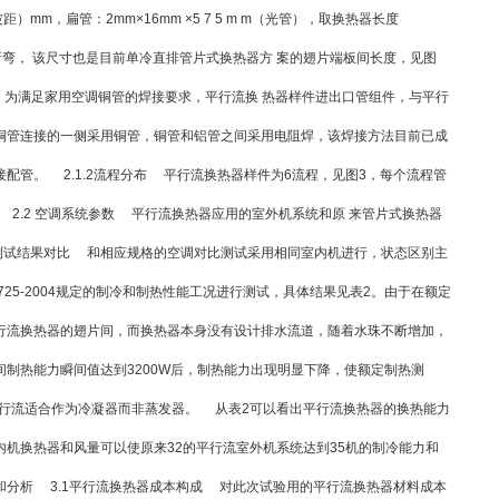
（波距）mm，扁管：2mm×16mm ×5 7 5 m m（光管），取换热器长度
好折弯， 该尺寸也是目前单冷直排管片式换热器方 案的翅片端板间长度，见图
，为满足家用空调铜管的焊接要求，平行流换 热器样件进出口管组件，与平行
铜管连接的一侧采用铜管，铜管和铝管之间采用电阻焊，该焊接方法目前已成
配管。 2.1.2流程分布 平行流换热器样件为6流程，见图3，每个流程管
.2 空调系统参数 平行流换热器应用的室外机系统和原 来管片式换热器
3 测试结果对比 和相应规格的空调对比测试采用相同室内机进行，状态区别主
725-2004规定的制冷和制热性能工况进行测试，具体结果见表2。由于在额定
行流换热器的翅片间，而换热器本身没有设计排水流道，随着水珠不断增加，
制热能力瞬间值达到3200W后，制热能力出现明显下降，使额定制热测
定了平行流适合作为冷凝器而非蒸发器。 从表2可以看出平行流换热器的换热能力
机换热器和风量可以使原来32的平行流室外机系统达到35机的制冷能力和
构成和分析 3.1平行流换热器成本构成 对此次试验用的平行流换热器材料成本