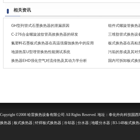
相关资讯
GH型列管式石墨换热器的泄漏原因
组件式螺旋管换热
C-276合金螺旋波纹管高效换热器的研发
三维肋管式换热设
氟塑料石墨板式换热器在高温强腐蚀换热中的应用
板式换热器在高粘
地源热泵U型埋管换热性能测试系统
污垢的形成及其对
换热器EHD强化空气对流传热及其动力学分析
国内可拆卸板式换
Copyright ©2008 哈雷换热设备有限公司 All Rights Reserved. 地址：奉化外向科技园西坞金
换热器 | 板式换热器 | 钎焊板式换热器 | 冷却器 | 分水器 | 地暖分水器 | B3-14B板式换热