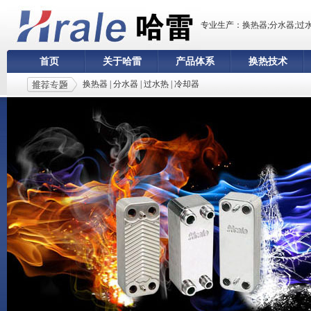
专业生产：换热器;分水器;过
首页
关于哈雷
产品体系
换热技术
换热器
|
分水器
|
过水热
|
冷却器