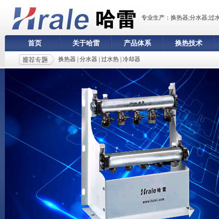
专业生产：换热器;分水器;过
首页
关于哈雷
产品体系
换热技术
换热器
|
分水器
|
过水热
|
冷却器