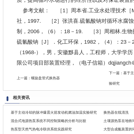
参考文献： ［1］周本省.工业水处理技术［
社，1997. ［2］张洪喜.硫氰酸钠对循环水腐
制，2006，（6）：18－19. ［3］周相林.
硫氰酸钠［J］．化工环保，1982，（4）：23
（1968-），男，安徽黟县人，工程师，大学学
限公司项目部装置经理，（电子信箱）dqjiangch＠
下一篇：
基于主
上一篇：
螺旋盘管式换热器
验研究
相关资讯
基于主动冷却的脉冲爆震火箭发动机燃油加温实验研究
换热器在线清洗
混合式地源热泵系统不同控制策略的分析与比较
土壤源热泵在地铁
热泵型天然气热电冷联供系统实践研究
大型合成氨装置的