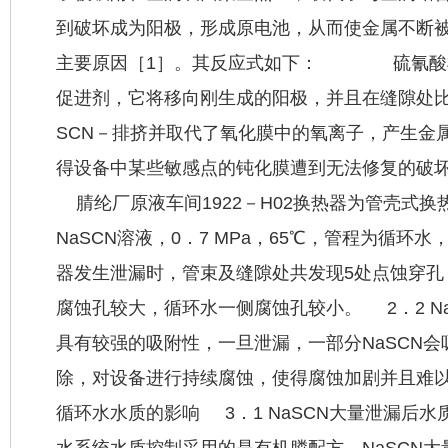
到破坏成为阳极，形成原电池，从而使金属不断
主要原因［1］。其反应式如下： 硫氰酸根
促进剂，它将移向刚生成的阳极，并且在缝隙处
SCN－排挤并取代了氧化膜中的氧离子，产生金
得设备中某些敏感点的钝化膜遭到无法修复的破坏
腈纶厂原液车间1922－H02换热器为管
壳式换
NaSCN溶液，0．7 MPa，65℃，管程为循环水，
器发生泄漏时，管束及缝隙处共发现5处点蚀穿孔，
腐蚀孔较大，循环水一侧腐蚀孔较小。 2．2 N
具有较强的吸附性，一旦泄漏，一部分NaSCN
除，对设备进行持续腐蚀，使得腐蚀加剧并且难以控
循环水水质的影响 3．1 NaSCN大量泄漏后
水系统水质控制采用的是有机膦配方。NaSCN