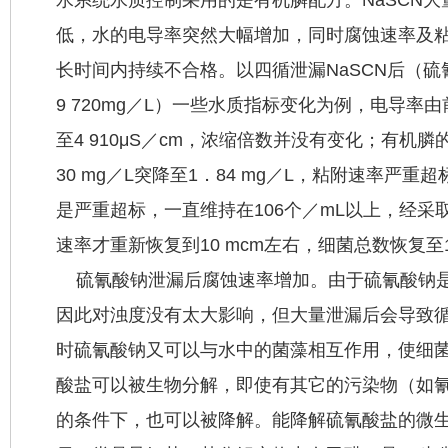
低，水的电导率突然大幅增加，同时腐蚀速率及
长时间内持续不合格。以四循泄漏NaSCN后（
9 720mg／L）一些水质指标变化为例，电导率由前
至4 910μS／cm，浓缩倍数并没有变化；有机
30 mg／L突降至1．84 mg／L，粘附速率严重
是严重超标，一直维持在106个／mL以上，经采
速率才重新恢复到10 mcm左右，细菌总数恢复至
硫氰酸钠泄漏后腐蚀速率增加。由于硫氰酸钠是
因此对浊度没有太大影响，但大量泄漏后会导致
时硫氰酸钠又可以与水中的菌藻相互作用，使细
酸盐可以被生物分解，即使有其它的污染物（如
的条件下，也可以被降解。能降解硫氰酸盐的微