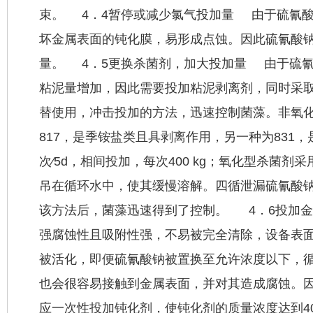
束。 4．4暂停或减少氯气投加量 由于硫氰
坏金属表面的钝化膜，易形成点蚀。因此硫氰酸
量。 4．5更换杀菌剂，加大投加量 由于硫
粘泥量增加，因此需要投加粘泥剥离剂，同时采
替使用，冲击投加的方法，迅速控制菌藻。非氧
817，是季铵盐类且具剥离作用，另一种为831
次∕5d，相间投加，每次400 kg；氧化型杀菌
吊在循环水中，使其缓慢溶解。四循泄漏硫氰酸
该方法后，菌藻迅速得到了控制。 4．6投加
强腐蚀性且吸附性强，不易被完全清除，设备表
被活化，即便硫氰酸钠被置换至允许浓度以下，
也会很容易接触到金属表面，并对其造成腐蚀。
应一次性投加钝化剂，使钝化剂的质量浓度达到40