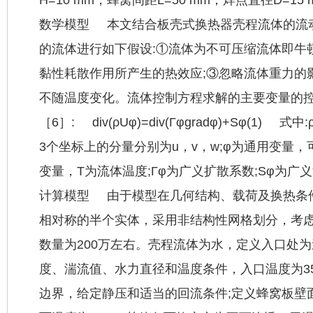
数学模型 本文结合板壳式换热器壳程流体的流
的流体进行如下假设:①流体为不可压缩流体即牛
黏性耗散作用所产生的热效应;③忽略流体重力的
不随温度变化。流体控制方程求解的主要变量的
［6］: div(ρUφ)=div(Γφgradφ)+Sφ(1)
3个坐标上的分量分别为u，v，w;φ为通用变量，
变量，T为流体温度;Γφ为广义扩散系数;Sφ为广
计算模型 由于模型在几何结构、载荷及换热条
相对称的半个实体，采用非结构性网格划分，考
数量为200万左右。壳程流体为水，定义入口处
度、湍流值、水力直径和温度条件，入口温度为35
边界，给定静压和适当的回流条件;定义蜂窝板壁