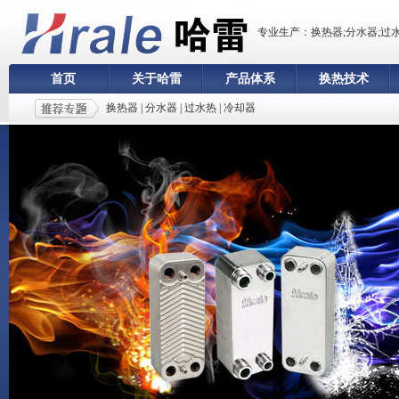
专业生产：换热器;分水器;过
首页
关于哈雷
产品体系
换热技术
换热器
|
分水器
|
过水热
|
冷却器