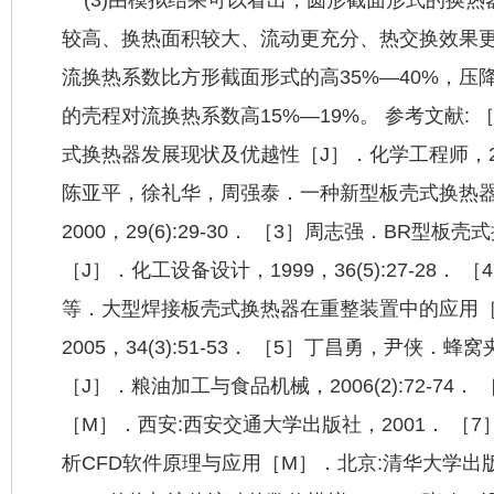
较高、换热面积较大、流动更充分、热交换效果更
流换热系数比方形截面形式的高35%—40%，压降
的壳程对流换热系数高15%—19%。 参考文献:
式换热器发展现状及优越性［J］．化学工程师，2006，
陈亚平，徐礼华，周强泰．一种新型板壳式换热器
2000，29(6):29-30． ［3］周志强．BR型板壳式
［J］．化工设备设计，1999，36(5):27-28
等．大型焊接板壳式换热器在重整装置中的应用［
2005，34(3):51-53． ［5］丁昌勇，尹侠
［J］．粮油加工与食品机械，2006(2):72-74
［M］．西安:西安交通大学出版社，2001． ［
析CFD软件原理与应用［M］．北京:清华大学出版