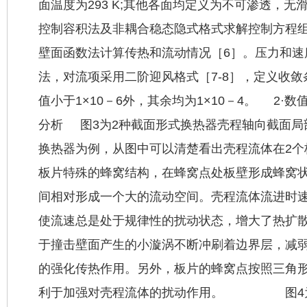
面温度为293 K;其他各面均定义为不可渗透，
控制容积法及非耦合稳态隐式格式求解控制方程组
壁面函数法计算传热和流动情况［6］。压力和速度
法，对流项采用二阶迎风格式［7-8］，定义收
值小于1×10－6外，其余均为1×10－4。 2·
分析 图3为2种截面形式换热器壳程轴向截面局
换热器为例，从图中可以清楚看出壳程流体在2个
板片特殊的蜂窝结构，在蜂窝点处板壁形成蜂窝状
间相对形成一个大的流动空间。壳程流体流进时
使流速总是处于规律性的扰动状态，增大了热扩
于撞击壁面产生的小漩涡不断冲刷着边界层，减
的强化传热作用。另外，板片的蜂窝点按照三角
利于加强对壳程流体的扰动作用。 图4为