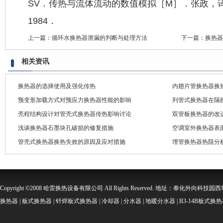
SV．传热与流体流动的数值模拟［M］．张政，
1984．
上一篇：
循环水换热器泄漏的判断与处理方法
下一篇：
换热器
相关资讯
换热器的选择使用及强化传热
内翅片管换热器换
预变形加载方式对预应力换热器性能的影响
列管式换热器在隔
壳程结构设计对管壳式换热器传热影响讨论
双管板换热器的改
浅谈换热器石墨块孔破损的修复措施
空调室外换热器表
管壳式换热器换热失效的原因及应对措施
埋管换热器热阻分
Copyright ©2008 哈雷换热设备有限公司 All Rights Reserved. 地址：奉化外向科技园西坞金
换热器 | 板式换热器 | 钎焊板式换热器 | 冷却器 | 分水器 | 地暖分水器 | B3-14B板式换热