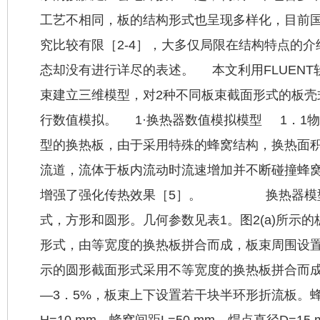
工艺不相同，板的结构形式也呈现多样化，目前
究比较有限［2-4］，大多仅局限在结构特点的
态却没有进行详尽的表述。 本文利用FLUEN
束建立三维模型，对2种不同板束截面形式的板壳
行数值模拟。 1·换热器数值模拟模型 1．1
型的换热板，由于采用特殊的蜂窝结构，换热面
流道，流体于板内流动时流速增加并不断碰撞蜂
增强了强化传热效果［5］。 换热器模型
式，方形和圆形。几何参数见表1。图2(a)所示
形式，由等宽度的换热板拼合而成，板束周围设置若
示的圆形截面形式采用不等宽度的换热板拼合而成
—3．5%，板束上下设置若干块半环形折流板。
H=10 mm，蜂窝间距L=50 mm，焊点