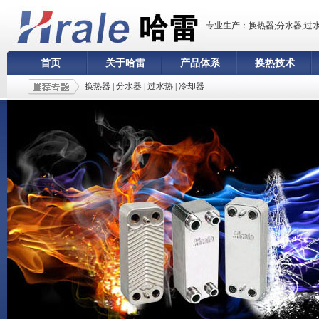
专业生产：换热器;分水器;过
首页
关于哈雷
产品体系
换热技术
换热器
|
分水器
|
过水热
|
冷却器