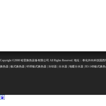
Copyright ©2008 哈雷换热设备有限公司 All Rights Reserved. 地址：奉化外向科技园西坞金
换热器 | 板式换热器 | 钎焊板式换热器 | 冷却器 | 分水器 | 地暖分水器 | B3-14B板式换热