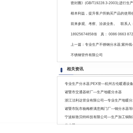
密封圈》(GB/T19228.3-200
根本利益，提升客户所购买产品的使用
前来参观、考察、洽谈业务。 联系人：温海涛
18925674858传 真： 0086 066
上一篇：
专业生产不锈钢分水器;紫外线
不锈钢管件有限公司
相关资讯
专业生产分水器;PEX管—杭州古伦暖通设
诸暨市交通器材厂—生产地暖分水器
浙江洁利达管业有限公司—专业生产地暖分
诸暨市阮市杨梅桥满意阀门厂—铜分水器等
宁波标致贝特科技有限公司—生产加工铜制
分水器