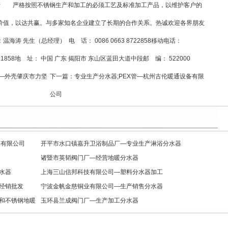
3);进行生产 严格按照不锈钢生产和加工的必须工艺及标准加工产品，以维护客户的
价值，以达共赢。与多家知名企业建立了长期的合作关系。热诚欢迎各界朋友
 先生（总经理） 电 话： 0086 0663 8722858移动电话：
3 8721858地 址： 中国 广东 揭阳市 东山区蓝田大道中段邮 编： 522000
—外壳肇庆市力坚
下一篇：
专业生产分水器;PEX管—杭州古伦暖通设备有限
公司
备有限公司
开平市水口镇嘉升卫浴制品厂—专业生产淋浴分水器
诸暨市英韬阀门厂—经营地暖分水器
水器
上海三山信邦科技有限公司—塑料分水器加工
经销批发
宁波金帆金慈铜业有限公司—生产销售分水器
和不锈钢地暖
玉环县兰成阀门厂—生产加工分水器