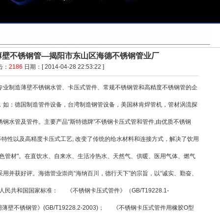
薄壁不锈钢管—揭阳市东山区海德不锈钢管业厂
击：
2186
日期：[ 2014-04-28 22:53:22 ]
专业制造薄壁不锈钢水管、卡压式管件、常规不锈钢管和高精度不锈钢管的企
，如：德国制造管件设备，台湾制造钢管设备，美国林肯焊管机，管材涡流探
钢水管及管件。主要产品“斯特德牌”不锈钢卡压式管和管件,由优质不锈钢
等特性以及高精度卡压式工艺, 改变了传统的给水材料和连接方式，解决了饮用
色管材"。在直饮水、自来水、生活冷热水、天然气、供暖、医用气体、燃气
用并获好评。海德管业崇尚“海纳百川，德行天下”的宗旨，以“诚实、勤奋、
民共和国国家标准： 《不锈钢卡压式管件》（GB/T19228.1-
壁不锈钢管》(GB/T19228.2-2003)； 《不锈钢卡压式管件用橡胶O型