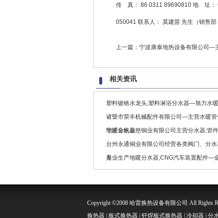
传 真： 86 0311 89690810 地
050041 联系人： 莫建苗 先生（销售部
上一篇：
宁波康泰地热设备有限公司—
相关资讯
塑料镀铬水龙头;塑料淋浴分水器—旭力水
诸暨市荣丰机械配件有限公司—主营水暖管件
地暖分水器
宁波金帆金慈铜业有限公司主营分水器;管件
台州永通铜业有限公司经营各类阀门、分水
具
专业生产地暖分水器;CNG汽车装置配件—
Copyright ©2008 哈雷换热设备有限公司 All Right
换热器 | 板式换热器 | 钎焊板式换热器 | 冷却器 | 分水