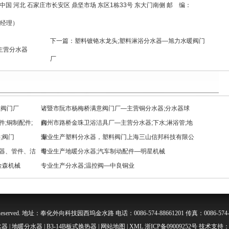
 址： 中国 河北 石家庄市长安区 鼎坚市场 东区1栋33号 东大门南侧 邮 编：
 经理）
下一篇：
塑料镀铬水龙头;塑料淋浴分水器—旭力水暖阀门
主营分水器
厂
暖阀门厂
诸暨市阮市杨梅桥满意阀门厂—主营铜分水器;分水器球
;铜制配件;
阀
台州市路桥金珠卫浴洁具厂—主营分水器;下水;淋浴管;地
;阀门
漏
专业生产塑料分水器，塑料阀门上海三山信邦科技有限公
器、管件、洁
司
专业生产地暖分水器;汽车制动配件—明星机械
金森机械
专业生产分水器;温控阀—中良铜业
s Reserved. 地址：奉化外向科技园西坞金水路 电话：0086-574-88661201 传真：0086-574-8
器 | 地暖分水器 | B3-14B板式换热器 |
网站地图
|
XML
浙ICP备09009252号 技术支