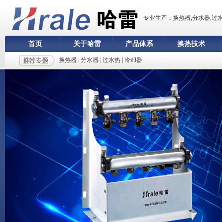
专业生产：换热器;分水器;过
首页
关于哈雷
产品体系
换热技术
换热器
|
分水器
|
过水热
|
冷却器