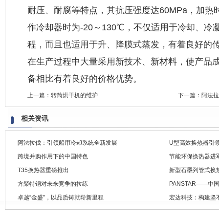
耐压、耐腐等特点，其抗压强度达60MPa，加热时
作冷却器时为-20～130℃，不仅适用于冷却、
程，而且也适用于升、降膜式蒸发，有着良好的
在生产过程中大量采用新技术、新材料，使产品
备相比有着良好的价格优势。
上一篇：
转筒烘干机的维护
下一篇：
阿法拉
相关资讯
阿法拉伐：引领船用冷却系统全新发展
U型高效换热器引
跨境并购作用下的中国特色
节能环保换热器进
T35换热器重磅推出
新型石墨列管式换
方聚特钢对未来竞争的拉练
PANSTAR——
卓越“金盛”，以品质铸就崭新里程
宏达科技：构建坚