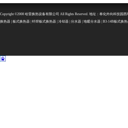
Copyright ©2008 哈雷换热设备有限公司 All Rights Reserved. 地址：奉化外向科技园西坞金
换热器 | 板式换热器 | 钎焊板式换热器 | 冷却器 | 分水器 | 地暖分水器 | B3-14B板式换热