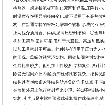
换热器 螺旋折流板可防止死区和返混,压降较小
时温度存在明显的径向变化,故不适用于有高热效率
构 在普通结构的管板处增加个管板,形成的双管
止两程介质混合。(4)高温高压密封结构 ①金属
构加工简单,密封可靠,但对于大直径、高压加氢
以加工且密封不可靠。此种结构适用于压力为6～9
的工况。②螺纹锁紧环结构。同钢垫圈密封结构相
金属耗量较少。但机加工件较多,结构复杂,设计计
除管壳程间介质内漏,拆卸检修比较复杂。结构见
结构具有螺纹锁紧环结构所具备的许多优点,不同
在盖板外周上施行密封焊来实现。④Ω环密封结构
结构,其优点是主螺栓预紧载荷和操作载荷较小,