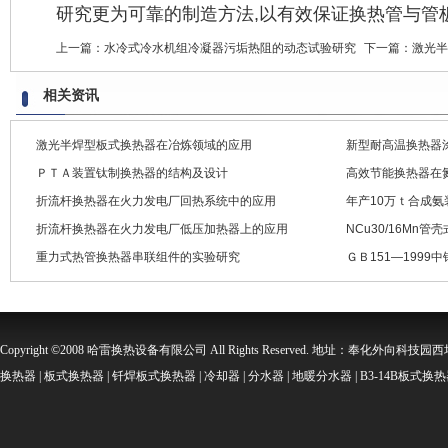
研究更为可靠的制造方法,以有效保证换热管与管
上一篇：
水冷式冷水机组冷凝器污垢热阻的动态试验研究
下一篇：
激光半
相关资讯
激光半焊型板式换热器在冶炼领域的应用
新型耐高温换热器
ＰＴＡ装置钛制换热器的结构及设计
高效节能换热器在
折流杆换热器在火力发电厂回热系统中的应用
年产10万ｔ合成
折流杆换热器在火力发电厂低压加热器上的应用
NCu30/16Mn
重力式热管换热器串联组件的实验研究
ＧＢ151—199
Copyright ©2008 哈雷换热设备有限公司 All Rights Reserved. 地址：奉化外向科技园西坞金
换热器 | 板式换热器 | 钎焊板式换热器 | 冷却器 | 分水器 | 地暖分水器 | B3-14B板式换热