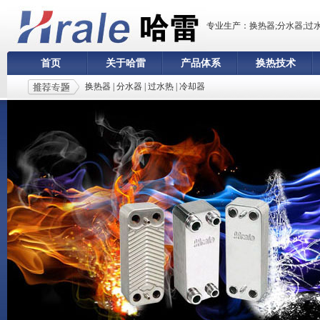
专业生产：换热器;分水器;过
首页
关于哈雷
产品体系
换热技术
换热器
|
分水器
|
过水热
|
冷却器