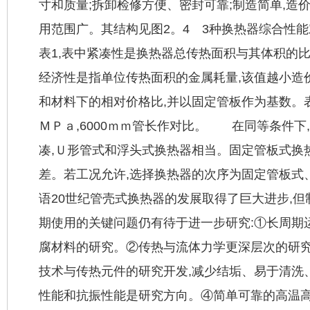
寸和质量;拆卸检修方便、密封可靠;制造简单,造
用范围广。其结构见图2。4 3种换热器综合性
表1,表中紧凑性是换热器总传热面积与其体积的比
经济性是指单位传热面积的金属耗量,该值越小造
和材料下的相对价格比,并以固定管板作为基数。表
ＭＰａ,6000ｍｍ管长作对比。 在同等条件下
凑,Ｕ形管式和浮头式换热器相当。固定管板式换
差。若工况允许,选择换热器的次序为固定管板式
语20世纪管壳式换热器的发展取得了巨大进步,
期使用的关键问题仍有待于进一步研究:①长周期
腐材料的研究。②传热与流体力学更深层次的研
技术与传热元件的研究开发,减少结垢、易于清洗
性能和抗振性能是研究方向。④简单可靠的高温