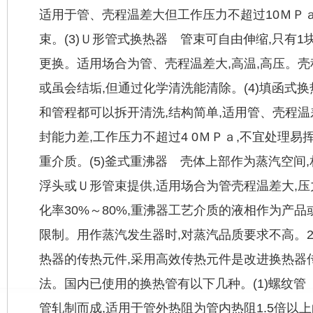
适用于管、壳程温差大但工作压力不超过10ＭＰ
束。(3)Ｕ形管式换热器 管束可自由伸缩,只有1
更换。适用场合为管、壳程温差大,高温,高压。壳
或虽会结垢,但通过化学清洗能清除。(4)填函式
和管程都可以拆开清洗,结构简单,适用管、壳程
封能力差,工作压力不超过4 0ＭＰａ,不宜处理
重介质。(5)釜式重沸器 壳体上部作为蒸汽空间,
浮头或Ｕ形管束提供,适用场合为管壳程温差大,压
化率30%～80%,重沸器工艺介质的液相作为产品
限制。用作蒸汽发生器时,对蒸汽品质要求不高。
热器的传热元件,采用高效传热元件是改进换热器
法。国内已使用的换热管有以下几种。(1)螺纹管
管轧制而成,适用于管外热阻为管内热阻1.5倍以