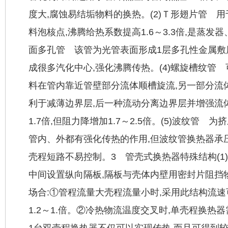
度大,腐蚀易结垢物料的换热。(2)Ｔ形翅片管 
料泡核点,沸腾给热系数提高1.6～3.3倍,是蒸发
面多孔管 该管为光管表面形成1层多孔性金属敷
成很多汽化中心,强化沸腾传热。(4)螺旋槽纹管
料在管内靠近管壁部分流体顺槽旋流,另一部分流
利于减薄边界层,后一种流动分离边界层并增强流体
1.7倍,但阻力降增加1.7～2.5倍。(5)波纹管
管内、外都有强化传热的作用,但波纹管换热器承压
壳程短路不易控制。3 管壳式换热器特殊结构(1
中间设置纵向隔板,隔板与壳体内壁用密封片阻挡
场合:①管程流量大壳程流量小时,采用此结构流速
1.2～1.倍。②冷热物流温度交叉时,单壳程换热
1台双壳程换热器不仅可以实现传热,而且可得到较