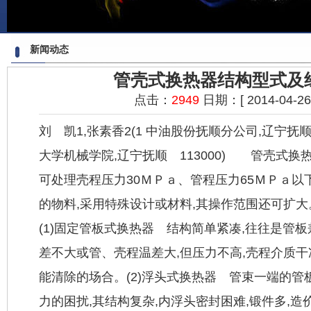
新闻动态
管壳式换热器结构型式及
点击：
2949
日期：[ 2014-04-26 2
刘 凯1,张素香2(1 中油股份抚顺分公司,辽宁抚顺 
大学机械学院,辽宁抚顺 113000) 管
壳式换
可处理壳程压力30ＭＰａ、管程压力65ＭＰａ以下以
的物料,采用特殊设计或材料,其操作范围还可扩大
(1)固定管板式换热器 结构简单紧凑,往往是管
差不大或管、壳程温差大,但压力不高,壳程介质干
能清除的场合。(2)浮头式换热器 管束一端的管
力的困扰,其结构复杂,内浮头密封困难,锻件多,造