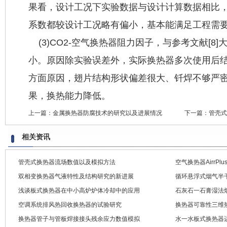
果看，设计工况下实验数据与设计计算数据相比
系数都较设计工况略有偏小，基本能满足工程需
(3)CO2-空气换热器阻力因子，与参考文献[8
小。原因除实验误差外，实际换热器多次使用后
方面原因，翅片结构形状偏差很大、钎焊不够严
果，换热能力降低。
上一篇：
金属换热器防腐技术的研究以及进展情况
下一篇：
管壳式
相关资讯
管壳式换热器流场数值以及模拟方法
空气换热器AirrP
双相变换热器气液特性及结构研究的新进展
循环悬浮式烟气半
浅谈板式换热器在中小高炉炉体冷却中的应用
石灰石一石膏湿法
空调系统排风热回收换热器的试验研究
换热器可靠性三维
换热器管子与管板焊接接头残余应力数值模拟
水一水板式换热器