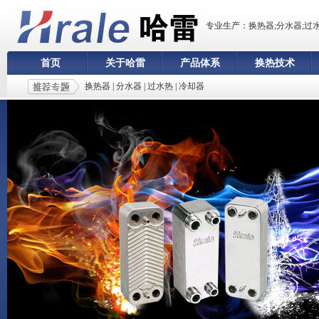
专业生产：换热器;分水器;过
首页
关于哈雷
产品体系
换热技术
换热器
|
分水器
|
过水热
|
冷却器