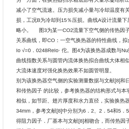
减小了空气流速。压力损失减小量与冷却温度有关
损，工况B为冷却到15％压损。曲线A设计流量下压
略小。 图3为某一CO2流量下空气侧的传热因子
关系曲线，即CO：一空气换热器的特性曲线，拟合关
Io √=0．0248ReIo· 佗。图4为该换热器成
曲线指数关系与圆管内流体换热拟合曲线大体相似 I
大流体速度对强化换热效果不如圆管
别为该换热器空气侧的实验测量数据与文献[8]和
和传热因子 的比较，参考换热器的结构形式与本
相似，如节距、翅片厚度和水力直径，实验换热器中
34mm，参考文献[8]中分别为6．2、2．54和5
得阻力因子．厂基本与文献[8]相吻合，而传热因子