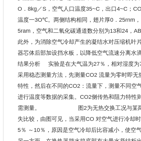
O．8kg／S，空气人口温度35~C，出口4~C；CO
温度一3O℃。两侧结构相同，翅片厚0．25rnm，
5ram，空气和二氧化碳通道数分别为13和24，A
此外，为消除空气冷却产生的凝结水对压缩机叶
器芯体后部加设挡水板，以降低空气流速分离
结果分析 实验是在大气温为27％，相对湿度为
采用稳态测量方法，先测量CO2 流量为零时即
特性，然后在不同的CO2：流量下，测量不同空
进行温度等数据的采集。CO2侧传热和阻力特性
需测量。 图2为无热交换工况与某两CO
失比较，由图可见，当采用CO 对空气进行冷却
5％ ～10％，原因是空气冷却后比容减小，使空
另一方面，在换热器挡水箱底部有大量水凝结析